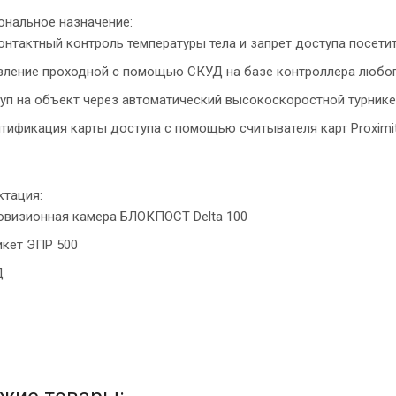
нальное назначение:
онтактный контроль температуры тела и запрет доступа посети
вление проходной с помощью СКУД на базе контроллера любог
уп на объект через автоматический высокоскоростной турникет
тификация карты доступа с помощью считывателя карт Proximit
тация:
овизионная камера БЛОКПОСТ Delta 100
икет ЭПР 500
Д