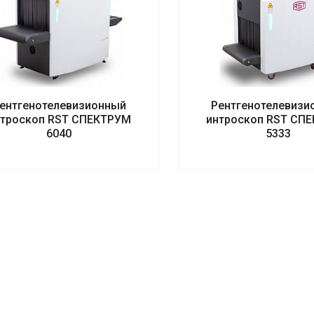
ентгенотелевизионный
Рентгенотелевизи
нтроскоп RST СПЕКТРУМ
интроскоп RST СП
6040
5333