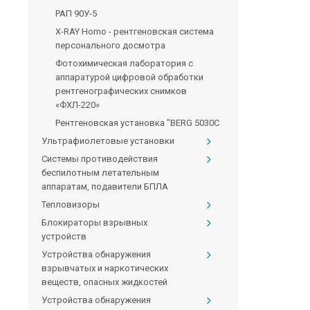
РАП 90У-5
X-RAY Homo - рентгеновская система
персонального досмотра
Фотохимическая лаборатория с
аппаратурой цифровой обработки
рентгенографических снимков
«ФХЛ-220»
Рентгеновская установка "BERG 5030С
Ультрафиолетовые установки
Системы противодействия
беспилотным летательным
аппаратам, подавители БПЛА
Тепловизоры
Блокираторы взрывных
устройств
Устройства обнаружения
взрывчатых и наркотических
веществ, опасных жидкостей
Устройства обнаружения