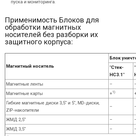
пуска и мониторинга.
Применимость Блоков для
обработки магнитных
носителей без разборки их
защитного корпуса:
Блок унич
Магнитный носитель
"Стек-
НС3.1"
Магнитные ленты
–
1)
Магнитные карты
+
Гибкие магнитные диски 3,5" и 5", MD-диски,
–
ZIP-накопители
ЖМД 2,5"
–
ЖМД 3,5"
–