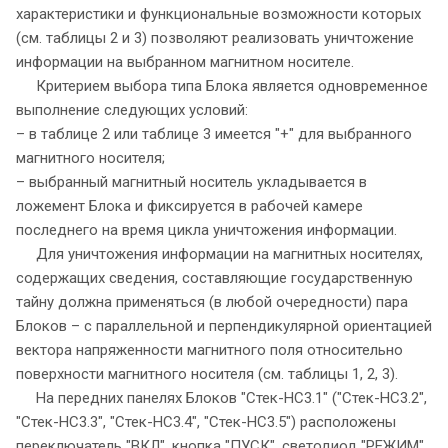
характеристики и функциональные возможности которых
(см. таблицы 2 и 3) позволяют реализовать уничтожение
информации на выбранном магнитном носителе.
Критерием выбора типа Блока является одновременное
выполнение следующих условий:
– в таблице 2 или таблице 3 имеется "+" для выбранного
магнитного носителя;
– выбранный магнитный носитель укладывается в
ложемент Блока и фиксируется в рабочей камере
последнего на время цикла уничтожения информации.
Для уничтожения информации на магнитных носителях,
содержащих сведения, составляющие государственную
тайну должна применяться (в любой очередности) пара
Блоков – с параллельной и перпендикулярной ориентацией
вектора напряженности магнитного поля относительно
поверхности магнитного носителя (см. таблицы 1, 2, 3).
На передних панелях Блоков "Стек-НС3.1" ("Стек-НС3.2",
"Стек-НС3.3", "Стек-НС3.4", "Стек-НС3.5") расположены
переключатель "ВКЛ", кнопка "ПУСК", светодиод "РЕЖИМ",