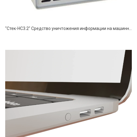
"Стек-НС3.2" Средство уничтожения информации на машинных магнитных носителях информации