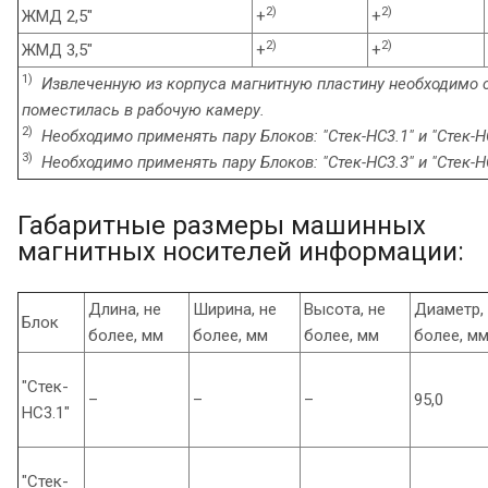
2)
2)
ЖМД 2,5"
+
+
2)
2)
ЖМД 3,5"
+
+
1)
Извлеченную из корпуса магнитную пластину необходимо 
поместилась в рабочую камеру.
2)
Необходимо применять пару Блоков: "Стек-НС3.1" и "Стек-Н
3)
Необходимо применять пару Блоков: "Стек-НС3.3" и "Стек-Н
Габаритные размеры машинных
магнитных носителей информации:
Длина, не
Ширина, не
Высота, не
Диаметр,
Блок
более, мм
более, мм
более, мм
более, м
"Стек-
–
–
–
95,0
НС3.1"
"Стек-