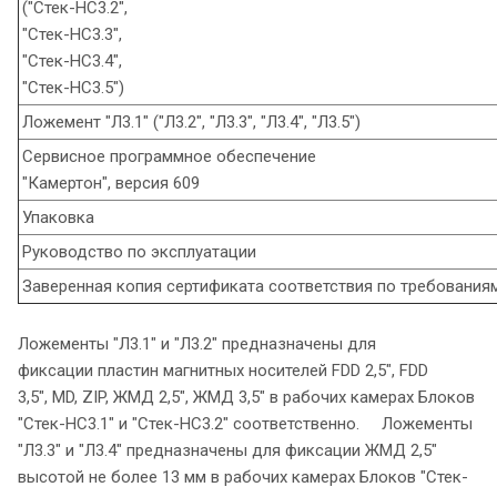
("Стек-НС3.2",
"Стек-НС3.3",
"Стек-НС3.4",
"Стек-НС3.5")
Ложемент "Л3.1" ("Л3.2", "Л3.3", "Л3.4", "Л3.5")
Сервисное программное обеспечение
"Камертон", версия 609
Упаковка
Руководство по эксплуатации
Заверенная копия сертификата соответствия по требовани
Ложементы "Л3.1" и "Л3.2" предназначены для
фиксации пластин магнитных носителей FDD 2,5", FDD
3,5", MD, ZIP, ЖМД 2,5", ЖМД 3,5" в рабочих камерах Блоков
"Стек-НС3.1" и "Стек-НС3.2" соответственно. Ложементы
"Л3.3" и "Л3.4" предназначены для фиксации ЖМД 2,5"
высотой не более 13 мм в рабочих камерах Блоков "Стек-