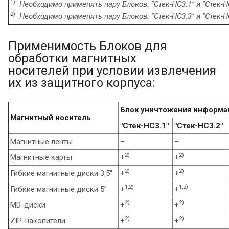
1)
Необходимо применять пару Блоков: "Стек-НС3.1" и "Стек-Н
2)
Необходимо применять пару Блоков: "Стек-НС3.3" и "Стек-Н
Применимость Блоков для
обработки магнитных
носителей при условии извлечения
их из защитного корпуса:
Блок уничтожения информа
Магнитный носитель
"Стек-НС3.1"
"Стек-НС3.2"
Магнитные ленты
–
–
2)
2)
Магнитные карты
+
+
2)
2)
Гибкие магнитные диски 3,5"
+
+
1,2)
1,2)
Гибкие магнитные диски 5"
+
+
2)
2)
MD-диски
+
+
2)
2)
ZIP-накопители
+
+