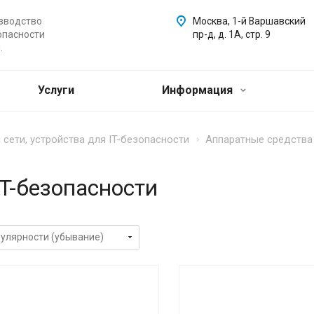
зводство
Москва, 1-й Варшавский
опасности
пр-д, д. 1А, стр. 9
.
Услуги
Информация
сети, устройства для IT-безопасности
Аппаратные средства 
T-безопасности