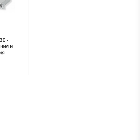
30 -
ния и
ия