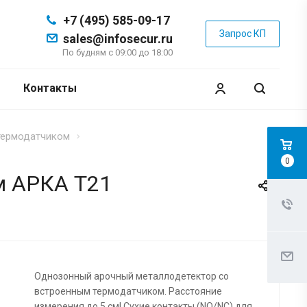
+7 (495) 585-09-17
Запрос КП
sales@infosecur.ru
По будням с 09:00 до 18:00
Контакты
термодатчиком
0
м АРКА Т21
Однозонный арочный металлодетектор со
встроенным термодатчиком. Расстояние
измерения до 5 см! Сухие контакты (NO/NC) для