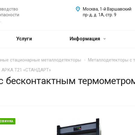
зводство
Москва, 1-й Варшавский
опасности
пр-д, д. 1А, стр. 9
.
Услуги
Информация
ные стационарные металлодетекторы
Металлодетекторы с 
м АРКА Т21 «СТАНДАРТ»
с бесконтактным термометро
ОВИНКА