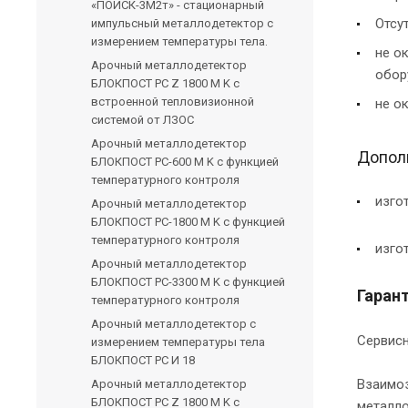
«ПОИСК-3М2т» - стационарный
Отсу
импульсный металлодетектор с
измерением температуры тела.
не о
Арочный металлодетектор
обор
БЛОКПОСТ PC Z 1800 M K с
встроенной тепловизионной
не о
системой от ЛЗОС
Арочный металлодетектор
Допол
БЛОКПОСТ PC-600 M K с функцией
температурного контроля
изго
Арочный металлодетектор
БЛОКПОСТ PC-1800 M K с функцией
температурного контроля
изго
Арочный металлодетектор
БЛОКПОСТ PC-3300 M K с функцией
Гаран
температурного контроля
Арочный металлодетектор с
Сервисн
измерением температуры тела
БЛОКПОСТ PC И 18
Взаимоз
Арочный металлодетектор
БЛОКПОСТ PC Z 1800 M K с
металло