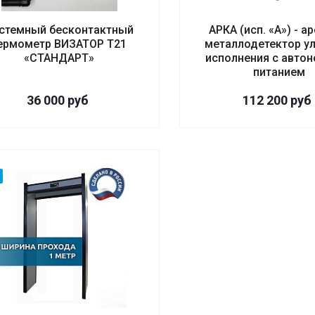
стемный бесконтактный
АРКА (исп. «А») - 
ермометр ВИЗАТОР T21
металлодетектор у
«СТАНДАРТ»
исполнения с авто
питанием
36 000
руб
112 200
руб