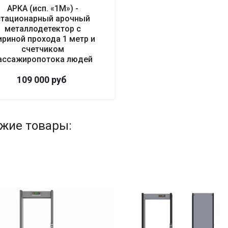
АРКА (исп. «1М») -
стационарный арочный
металлодетектор с
риной прохода 1 метр и
счетчиком
ассажиропотока людей
109 000
руб
жие товары: