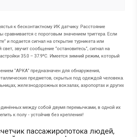
ястья к бесконтактному ИК датчику. Расстояние
ы сравнивается с пороговым значением триггера. Если
е” и подается сигнал на открытие турникета или
свет, звучит сообщение “остановитесь”, сигнал на
настройки 35.0 – 37.9⁰С. Имеется зимний режим, который
ением "АРКА" предназначен для обнаружения,
еталлических предметов, скрытых под одеждой человека.
ьницах, железнодорожных вокзалах, аэропортах и других
единённых между собой двумя перемычками, в одной их
пить к полу - устойчив без крепления!
четчик пассажиропотока людей,