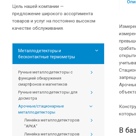
Опи
Цель нашей компании —
предложение широкого ассортимента
товаров и услуг на постоянно высоком
Измерен
качестве обслуживания.
измерен
превыше
срабаты
Металлодетекторы и
открыти
бесконтактные термометры
учитыва
Стацион
Ручные металлодетекторы с
запреще
функцией обнаружения
смартфонов и магнетиков
Арочный
объекта
Ручные металлодетекторы для
досмотра
Арочные/стационарные
Констру
металлодетекторы
которых
Линейка металлодетекторов
"АРКА"
В ба
Линейка металлодетекторов