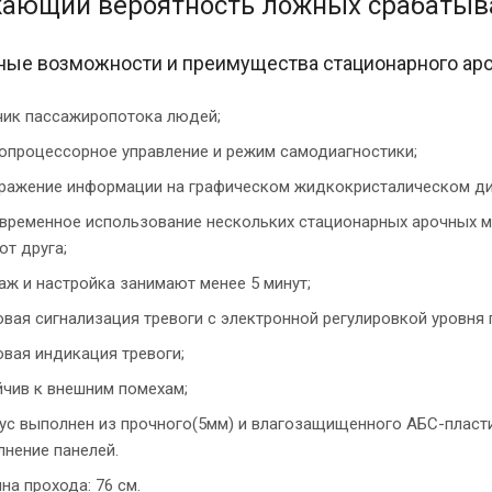
ающий вероятность ложных срабатыв
ные возможности и преимущества стационарного аро
чик пассажиропотока людей;
опроцессорное управление и режим самодиагностики;
ражение информации на графическом жидкокристалическом ди
временное использование нескольких стационарных арочных м
от друга;
аж и настройка занимают менее 5 минут;
овая сигнализация тревоги с электронной регулировкой уровня 
овая индикация тревоги;
йчив к внешним помехам;
ус выполнен из прочного(5мм) и влагозащищенного АБС-пласт
лнение панелей.
на прохода: 76 см.