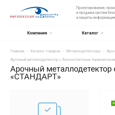
Проектирование, прои
и продажа систем без
и защиты информации
Компания
Каталог
Главная
Каталог товаров
Металлодетекторы
Ароч
Арочный металлодетектор с бесконтактным термометро
Арочный металлодетектор 
«СТАНДАРТ»
Н