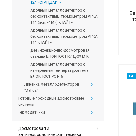
Т21 «СТАНДАРТ»
Арочный металлодетектор с
Си
бесконтактным термометром АРКА
т
Т11 (исп. «1М») «ЛАЙТ»
Арочный металлодетектор с
бесконтактным термометром АРКА
Т11 «ЛАЙТ»
Дезинфекционно-досмотровая
станция БЛОКПОСТ КИД-09 М К
Арочный металлодетектор с
измерением температуры тела
БЛОКПОСТ PC И 6
ХИТ
Линейка металлодетекторов
"Dahua"
Готовые проходные досмотровые
системы
Термодатчики
Досмотровая и
антитеррористическая техника