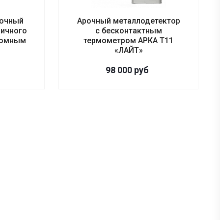
арочный
Арочный металлодетектор
личного
с бесконтактным
номным
термометром АРКА Т11
«ЛАЙТ»
98 000
руб