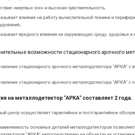
тствие «мертвых зон» и высокая чувствительность.
казывает влияние на работу вычислительной техники и перифер
удования;
казывает вредного влияния на окружающую среду, здоровье и 
нительные возможности стационарного арочного мет
товление стационарного арочного металлодетектора "АРКА" с 
товление стационарного арочного металлодетектора "АРКА" с п
тия на металлодетектор "АРКА" составляет 2 года.
ый центр осуществляет гарантийное и постгарантийное обслуж
аменяемость основных деталей металлодетекторов позволяет
детекторов "АРКА" непосредственно на объектах их установки