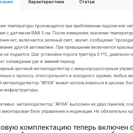
сание
Характеристики
Статьи
ие температуры производится при приближении ладони или зап
ия с датчиком BAA 5 см. После измерения значение температур
ния нет, включается зеленый свет, звучит сообщение “проходит
вание другой автоматики. При превышении включается красный 
е не подается. Шаг установки порога триггера 0.1⁰С, диапазон 
ет охлаждение рук в зимний период.
арный арочный металлодетектор с микропроцессорным управл
нных к проносу, огнестрельного и холодного оружия, любых м
 металлодетектор "АРКА" может использоваться в школах, бол
х инфраструктуры.
ктивно металлодетектор "АРКА" выполнен их двух панелей, со
 вмонтирован блок управления и индикации. Не обязательно кре
зовую комплектацию теперь включен с