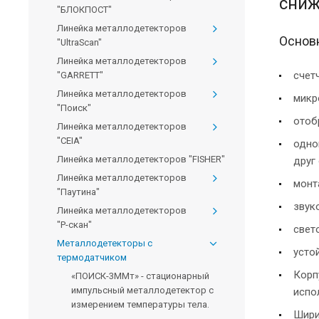
сниж
"БЛОКПОСТ"
Линейка металлодетекторов
Основ
"UltraScan"
Линейка металлодетекторов
счет
"GARRETT"
Линейка металлодетекторов
микр
"Поиск"
отоб
Линейка металлодетекторов
"CEIA"
одно
Линейка металлодетекторов "FISHER"
друг 
Линейка металлодетекторов
монт
"Паутина"
звук
Линейка металлодетекторов
"Р-скан"
свет
Металлодетекторы с
усто
термодатчиком
Корп
«ПОИСК-3ММт» - стационарный
импульсный металлодетектор с
испо
измерением температуры тела.
Шири