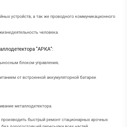
ийных устройств, а так же проводного коммуникационного
жизнедеятельность человека.
аллодетектора "АРКА":
выносным блоком управления;
итанием от встроенной аккумуляторной батареи.
ивание металлодетектора.
 производить быстрый ремонт стационарных арочных
, без дорогостоящей пересылки всех частей