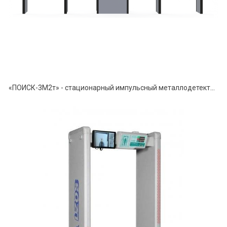
«ПОИСК-3М2т» - стационарный импульсный металлодетектор с измерением температуры тела.