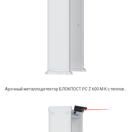
Арочный металлодетектор БЛОКПОСТ PC Z 600 M K с тепловизионной системой Delta 100