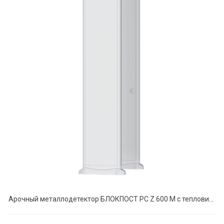
Арочный металлодетектор БЛОКПОСТ PC Z 600 M с тепловизионной системой Delta 100