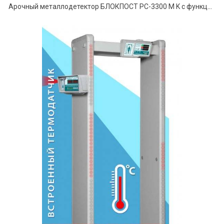
Арочный металлодетектор БЛОКПОСТ PC-3300 M K с функцией температурного контроля