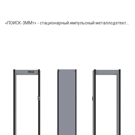
«ПОИСК-3ММт» - стационарный импульсный металлодетектор с измерением температуры тела.