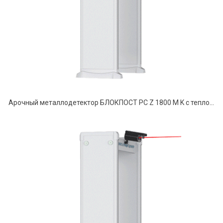
Арочный металлодетектор БЛОКПОСТ PC Z 1800 M K с тепловизионной системой Delta 100