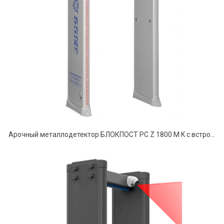
Арочный металлодетектор БЛОКПОСТ PC Z 1800 M K с встроенной тепловизионной системой от ЛЗОС