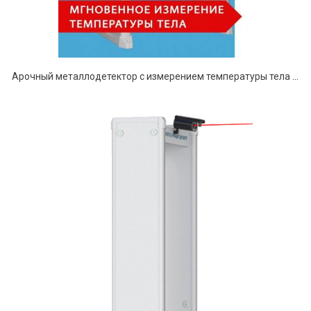
Арочный металлодетектор с измерением температуры тела БЛОКПОСТ PC И 18