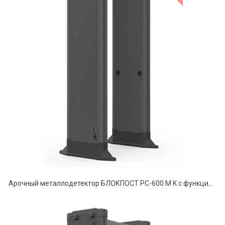
Арочный металлодетектор БЛОКПОСТ PC-600 M K с функцией температурного контроля