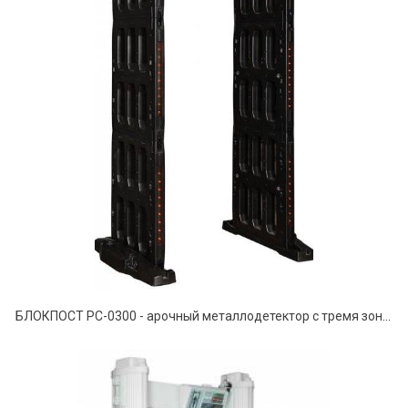
БЛОКПОСТ PC-0300 - арочный металлодетектор с тремя зонами детектирования.