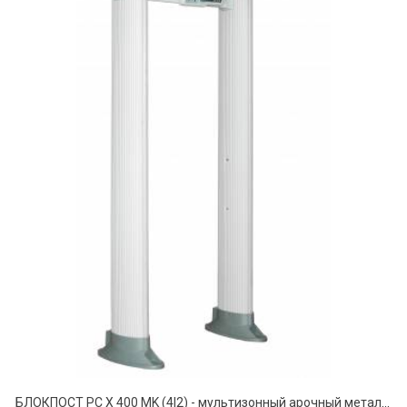
БЛОКПОСТ PC Х 400 MK (4|2) - мультизонный арочный металлодетектор