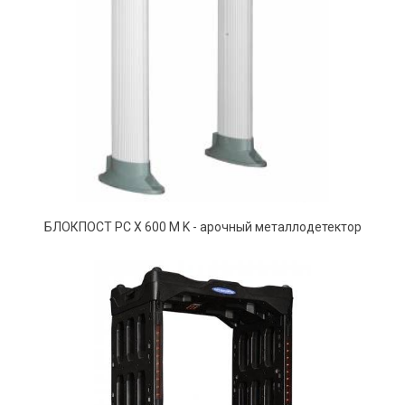
БЛОКПОСТ РС Х 600 M K - арочный металлодетектор