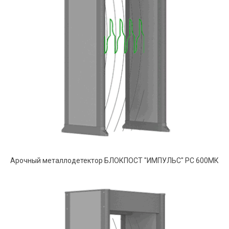
Арочный металлодетектор БЛОКПОСТ "ИМПУЛЬС" РС 600МК