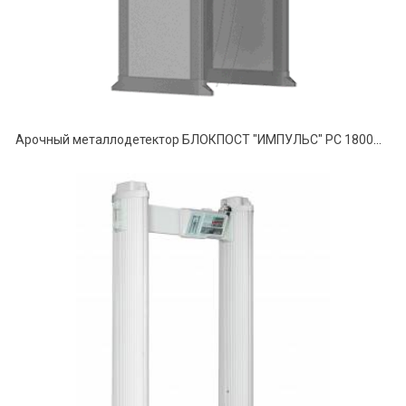
Арочный металлодетектор БЛОКПОСТ "ИМПУЛЬС" РС 1800МК (18/12/6)