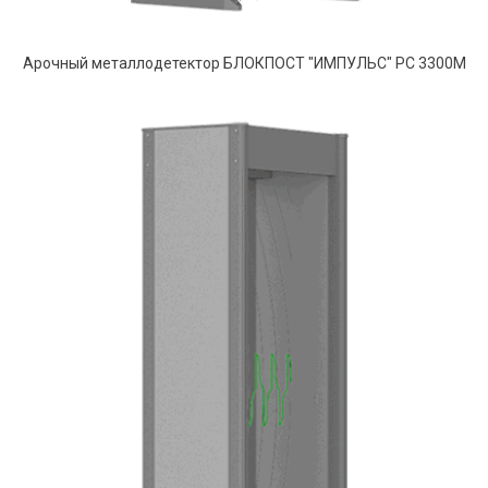
Арочный металлодетектор БЛОКПОСТ "ИМПУЛЬС" РС 3300М