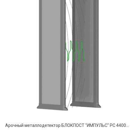
Арочный металлодетектор БЛОКПОСТ "ИМПУЛЬС" РС 4400МК (33/22/11)