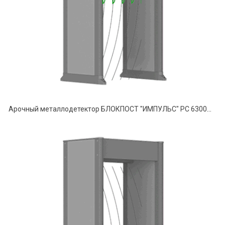
Арочный металлодетектор БЛОКПОСТ "ИМПУЛЬС" РС 6300МК (63/42/21)