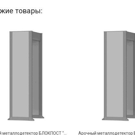
жие товары:
Арочный металлодетектор БЛОКПОСТ "ИМПУЛЬС" РС 6300МК (63/42/21)