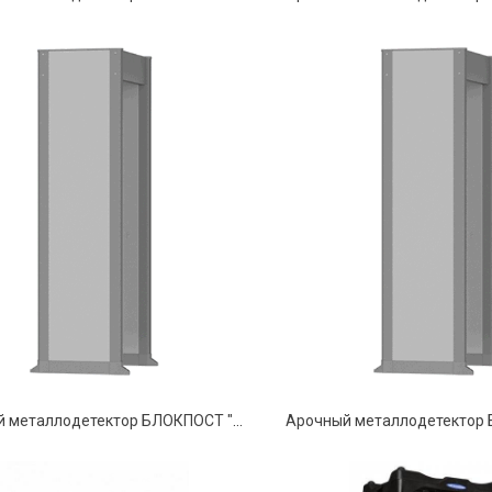
Арочный металлодетектор БЛОКПОСТ "ИМПУЛЬС" РС 3300М