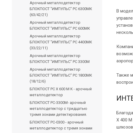
Арочный металлодетектор
БЛОКПОСТ "ИМПУЛЬС" РС 6300МК
В модел
(63/42/21)
управле
Арочный металлодетектор
установ
БЛОКПОСТ "ИМПУЛЬС" РС 600МК
несколь
Арочный металлодетектор
БЛОКПОСТ "ИМПУЛЬС" РС 4400МК
Компан
(33/22/11)
возможн
Арочный металлодетектор
аэропор
БЛОКПОСТ "ИМПУЛЬС" РС 3300М
Арочный металлодетектор
Также м
БЛОКПОСТ "ИМПУЛЬС" РС 1800МК
(18/12/6)
воспрои
БЛОКПОСТ РС Х 600 M K - арочный
металлодетектор
ИНТ
БЛОКПОСТ PC-3300М- арочный
металлодетектор с тридцатью
Благода
тремя зонами детектирования.
X 400 M
БЛОКПОСТ PC-0300 - арочный
шлюзовы
металлодетектор с тремя зонами