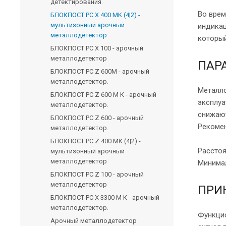
детектирования.
Во врем
БЛОКПОСТ PC Х 400 MK (4|2) -
мультизонный арочный
индикац
металлодетектор
который
БЛОКПОСТ PC Х 100 - арочный
металлодетектор
ПАР
БЛОКПОСТ PC Z 600M - арочный
металлодетектор.
Металло
БЛОКПОСТ PC Z 600 M К - арочный
эксплуа
металлодетектор.
снижают
БЛОКПОСТ PC Z 600 - арочный
Рекомен
металлодетектор.
БЛОКПОСТ PC Z 400 MK (4|2) -
Расстоя
мультизонный арочный
металлодетектор
Минимал
БЛОКПОСТ PC Z 100 - арочный
металлодетектор
ПРИ
БЛОКПОСТ PC X 3300 M К - арочный
металлодетектор.
Функцио
Арочный металлодетектор