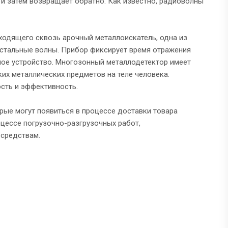
т и затем возвращает обратно. Как известно, радиоволны
оходящего сквозь арочный металлоискатель, одна из
остальные волны. Прибор фиксирует время отражения
ное устройство. Многозонный металлодетектор имеет
х металлических предметов на теле человека.
ость и эффективность.
рые могут появиться в процессе доставки товара
оцессе погрузочно-разгрузочных работ,
 средствам.