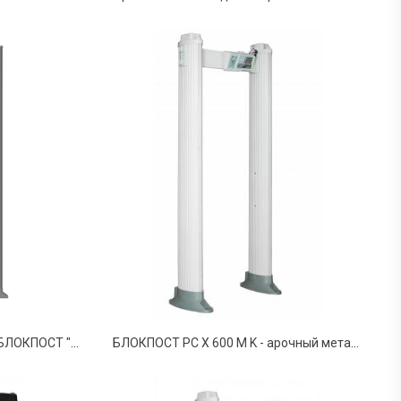
Арочный металлодетектор БЛОКПОСТ "ИМПУЛЬС" РС 1800МК (18/12/6)
БЛОКПОСТ РС Х 600 M K - арочный металлодетектор