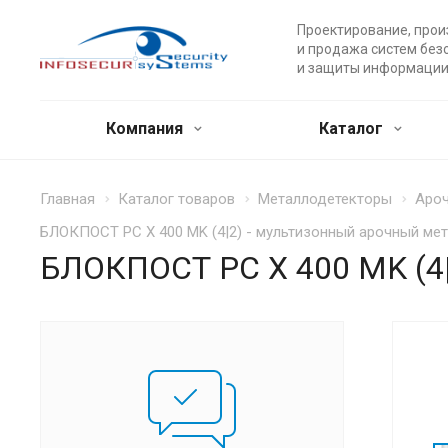
Проектирование, прои
и продажа систем без
и защиты информации
Компания
Каталог
Главная
Каталог товаров
Металлодетекторы
Ароч
БЛОКПОСТ PC Х 400 MK (4|2) - мультизонный арочный ме
БЛОКПОСТ PC Х 400 MK (4|