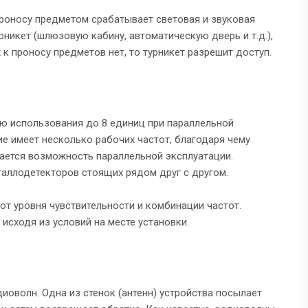
роносу предметом срабатывает световая и звуковая
никет (шлюзовую кабину, автоматическую дверь и т.д.),
 проносу предметов нет, то турникет разрешит доступ.
ю использования до 8 единиц при параллельной
ие имеет несколько рабочих частот, благодаря чему
ается возможность параллельной эксплуатации.
таллодетекторов стоящих рядом друг с другом.
т уровня чувствительности и комбинации частот.
исходя из условий на месте установки.
оволн. Одна из стенок (антенн) устройства посылает