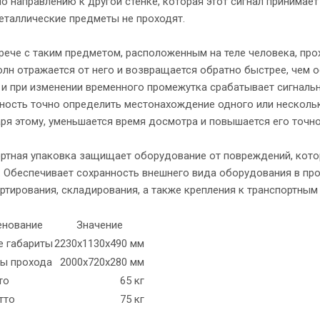
по направлению к другой стенке, которая этот сигнал принимае
еталлические предметы не проходят.
рече с таким предметом, расположенным на теле человека, пр
лн отражается от него и возвращается обратно быстрее, чем 
 и при изменении временного промежутка срабатывает сигналь
ость точно определить местонахождение одного или нескольки
ря этому, уменьшается время досмотра и повышается его точн
ртная упаковка защищает оборудование от повреждений, кото
. Обеспечивает сохранность внешнего вида оборудования в пр
ртирования, складирования, а также крепления к транспортным
енование
Значение
е габариты
2230х1130х490 мм
ты прохода
2000х720х280 мм
то
65 кг
тто
75 кг