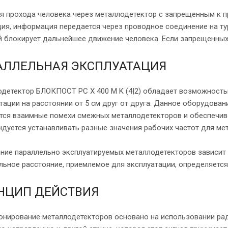
я прохода человека через металлодетектор с запрещенным к п
ия, информация передается через проводное соединение на тур
 блокирует дальнейшее движение человека. Если запрещенных к
АЛЛЕЛЬНАЯ ЭКСПЛУАТАЦИЯ
детектор БЛОКПОСТ РС X 400 M K (4|2) обладает возможность
тации на расстоянии от 5 см друг от друга. Данное оборудован
ся взаимные помехи смежных металлодетекторов и обеспечив
дуется устанавливать разные значения рабочих частот для ме
ние параллельно эксплуатируемых металлодетекторов зависит о
ьное расстояние, приемлемое для эксплуатации, определяется 
НЦИП ДЕЙСТВИЯ
нирование металлодетекторов основано на использовании ради