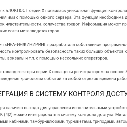
ях БЛОКПОСТ серии X появилась уникальная функция контроля 
ния ими с помощью одного сервера. Эта функция необходима д
ок чувствительности, количества тревог. Информация может п
ких сотен металлодетекторов.
ия «ИРА-ИНЖИНИРИНГ» разработала собственное программное
ость контролировать безопасность таких больших объектов к
ты, вокзалы и т.п. с помощью нескольких операторов.
еталлодетекторы серии X оснащены регистратором на основе S
зведения хронологии событий за любой отрезок времени рабо
ЕГРАЦИЯ В СИСТЕМУ КОНТРОЛЯ ДОСТ
ря наличию выхода для управления исполнительными устройст
 K (4|2) можно интегрировать в систему контроля доступа. Мет
ми кабинами, тамбур-шлюзами, турникетами, триподами, авто