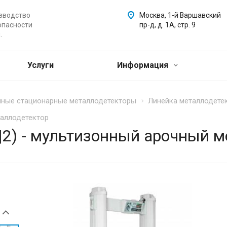
зводство
Москва, 1-й Варшавский
опасности
пр-д, д. 1А, стр. 9
.
Услуги
Информация
ные стационарные металлодетекторы
Линейка металлодете
таллодетектор
2) - мультизонный арочный м