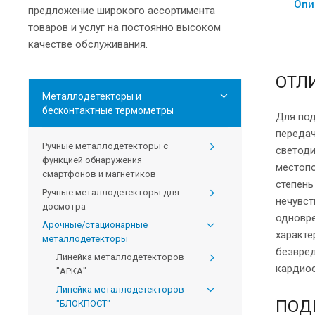
Опи
предложение широкого ассортимента
товаров и услуг на постоянно высоком
качестве обслуживания.
ОТЛ
Металлодетекторы и
бесконтактные термометры
Для под
передач
Ручные металлодетекторы с
светоди
функцией обнаружения
местопо
смартфонов и магнетиков
степень
Ручные металлодетекторы для
нечувст
досмотра
одновре
Арочные/стационарные
характе
металлодетекторы
безвред
Линейка металлодетекторов
кардиос
"АРКА"
Линейка металлодетекторов
ПОД
"БЛОКПОСТ"