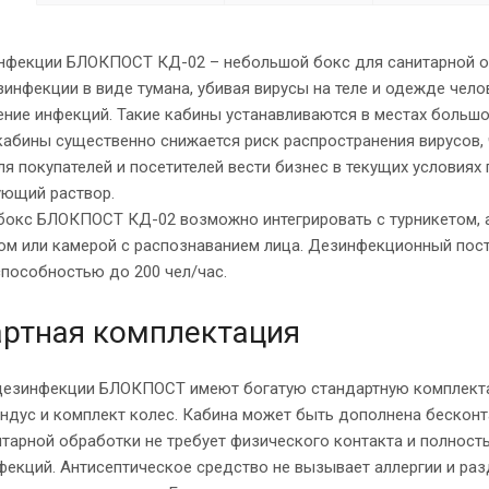
нфекции БЛОКПОСТ КД-02 – небольшой бокс для санитарной об
инфекции в виде тумана, убивая вирусы на теле и одежде чело
ение инфекций. Такие кабины устанавливаются в местах большо
абины существенно снижается риск распространения вирусов, 
я покупателей и посетителей вести бизнес в текущих условия
ющий раствор.
бокс БЛОКПОСТ КД-02 возможно интегрировать с турникетом, 
ом или камерой с распознаванием лица. Дезинфекционный пост
способностью до 200 чел/час.
ртная комплектация
дезинфекции БЛОКПОСТ имеют богатую стандартную комплектац
андус и комплект колес. Кабина может быть дополнена беско
тарной обработки не требует физического контакта и полност
фекций. Антисептическое средство не вызывает аллергии и разд