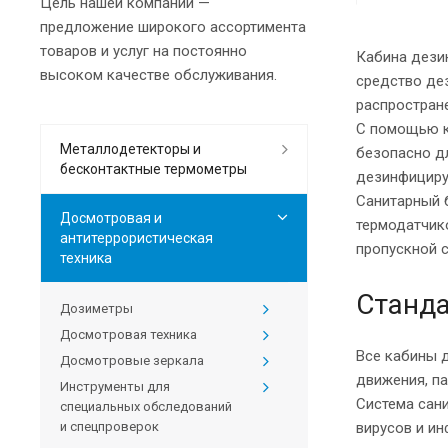
Цель нашей компании —
предложение широкого ассортимента
товаров и услуг на постоянно
Кабина дези
высоком качестве обслуживания.
средство дез
распростран
С помощью к
Металлодетекторы и
безопасно дл
бесконтактные термометры
дезинфициру
Санитарный 
Досмотровая и
термодатчик
антитеррористическая
пропускной 
техника
Станда
Дозиметры
Досмотровая техника
Все кабины 
Досмотровые зеркала
движения, п
Инструменты для
Система сани
специальных обследований
вирусов и ин
и спецпроверок