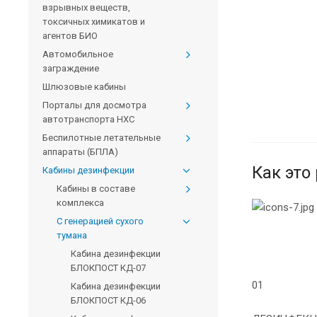
взрывных веществ,
токсичных химикатов и
агентов БИО
Автомобильное
заграждение
Шлюзовые кабины
Порталы для досмотра
автотранспорта HXC
Беспилотные летательные
аппараты (БПЛА)
Как это
Кабины дезинфекции
Кабины в составе
комплекса
С генерацией сухого
тумана
Кабина дезинфекции
БЛОКПОСТ КД-07
01
Кабина дезинфекции
БЛОКПОСТ КД-06