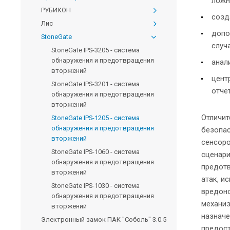
ложн
РУБИКОН
созд
Лис
допо
StoneGate
случ
StoneGate IPS-3205 - система
обнаружения и предотвращения
анал
вторжений
цент
StoneGate IPS-3201 - система
отче
обнаружения и предотвращения
вторжений
Отличит
StoneGate IPS-1205 - система
обнаружения и предотвращения
безопас
вторжений
сенсоро
StoneGate IPS-1060 - система
сценари
обнаружения и предотвращения
предотв
вторжений
атак, и
StoneGate IPS-1030 - система
вредоно
обнаружения и предотвращения
механиз
вторжений
назначе
Электронный замок ПАК "Соболь" 3.0.5
предост