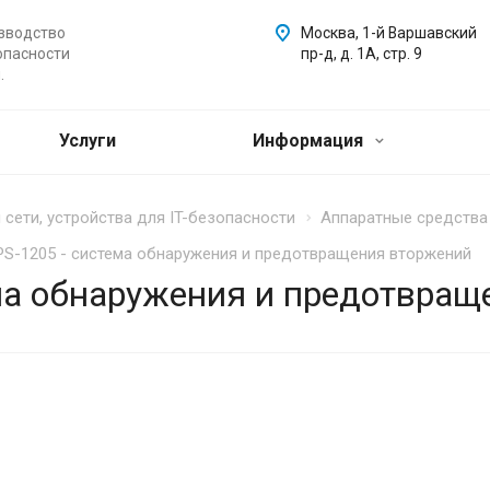
зводство
Москва, 1-й Варшавский
опасности
пр-д, д. 1А, стр. 9
.
Услуги
Информация
сети, устройства для IT-безопасности
Аппаратные средства 
IPS-1205 - система обнаружения и предотвращения вторжений
ема обнаружения и предотвра