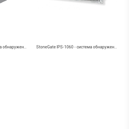
StoneGate IPS-3201 - система обнаружения и предотвращения вторжений
StoneGate IPS-1060 - система обнаружения и предотвращения вторжений