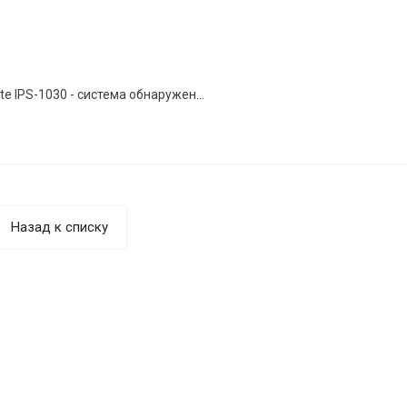
StoneGate IPS-1030 - система обнаружения и предотвращения вторжений
Назад к списку