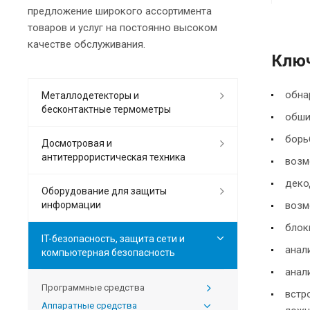
предложение широкого ассортимента
товаров и услуг на постоянно высоком
качестве обслуживания.
Ключ
обна
Металлодетекторы и
бесконтактные термометры
обши
борь
Досмотровая и
антитеррористическая техника
возм
деко
Оборудование для защиты
информации
возм
блок
IT-безопасность, защита сети и
анал
компьютерная безопасность
анал
Программные средства
встр
Аппаратные средства