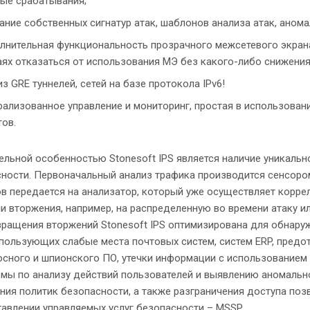
ые срабатывания;
ание собственных сигнатур атак, шаблонов анализа атак, аномал
лнительная функциональность прозрачного межсетевого экрана 
аях отказаться от использования МЭ без какого-либо снижени
из GRE туннелей, сетей на базе протокола IPv6!
рализованное управление и мониторинг, простая в использован
тов.
ельной особенностью Stonesoft IPS является наличие уникаль
ности. Первоначальный анализ трафика производится сенсором 
в передается на анализатор, который уже осуществляет корре
и вторжения, например, на распределенную во времени атаку ил
ращения вторжений Stonesoft IPS оптимизирована для обнаруж
спользующих слабые места почтовых систем, систем ERP, пред
сного и шпионского ПО, утечки информации с использованием 
мы по анализу действий пользователей и выявлению аномально
ния политик безопасности, а также разграничения доступа по
авлении управляемых услуг безопасности – MSSP.