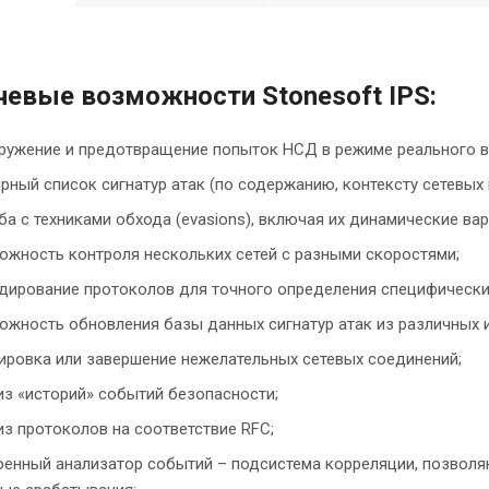
евые возможности Stonesoft IPS:
ружение и предотвращение попыток НСД в режиме реального в
рный список сигнатур атак (по содержанию, контексту сетевых 
ба с техниками обхода (evasions), включая их динамические вар
ожность контроля нескольких сетей с разными скоростями;
дирование протоколов для точного определения специфических 
ожность обновления базы данных сигнатур атак из различных и
ировка или завершение нежелательных сетевых соединений;
из «историй» событий безопасности;
из протоколов на соответствие RFC;
оенный анализатор событий – подсистема корреляции, позвол