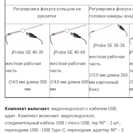
Регулировка фокуса кольцом на
Регулировка фокуса
рукоятке
головки камеры зон
jProbe GE 50-26
jProbe GE 40-60
jProbe GE 40-30
j
жесткая рабочая
жесткая рабочая
жесткая рабочая
ж
часть
часть
часть
ч
∅5.0 мм длина 260
∅4.0 мм длина 600
∅4.0 мм длина 300
∅
мм картонный
мм
мм
м
бокс
Комплект включает:
видеоэндоскоп с кабелем USB,
адап- Комплект включает: видеоэндоскоп,
соединительный кабель USB / micro-USB, тер 90° - 2 шт.,
переходник USB - USB Type-C, переходник адаптер 90° - 3