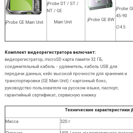
jProbe DT / ST /
jProbe 
NT / GE
45-90
jProbe GE BW
Main Unit
jProbe GE Main Unit
∅4.5
Комплект видеорегистратора включает:
видеорегистратор, microSD карта памяти 32 ГБ,
соединительный кабель - удлинитель, кабель USB для
передачи данных, кейс высокой прочности для хранения и
транспортировки (GE Main Unit) / картонный бокс,
руководство пользователя на русском языке, паспорт,
гарантийный сертификат, сервисную книжку.
Технические характеристики j
Масса
320 г