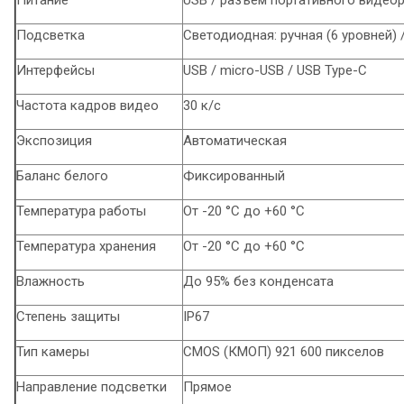
Питание
USB / разъем портативного видео
Подсветка
Светодиодная: ручная (6 уровней)
Интерфейсы
USB / micro-USB / USB Type-C
Частота кадров видео
30 к/с
Экспозиция
Автоматическая
Баланс белого
Фиксированный
Температура работы
От -20 °C до +60 °C
Температура хранения
От -20 °C до +60 °C
Влажность
До 95% без конденсата
Степень защиты
IP67
Тип камеры
CMOS (КМОП) 921 600 пикселов
Направление подсветки
Прямое