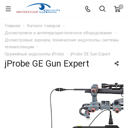
0
Главная
Каталог товаров
Досмотровое и антитеррористическое оборудование
Досмотровые зеркала, технические эндоскопы, системы
телеинспекции
Оружейные эндоскопы jProbe
jProbe GE Gun Expert
jProbe GE Gun Expert